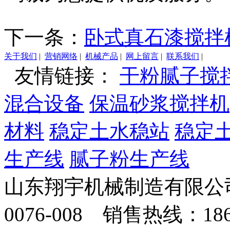
下一条：
卧式真石漆搅拌
关于我们
|
营销网络
|
机械产品
|
网上留言
|
联系我们
|
友情链接：
干粉腻子搅
混合设备
保温砂浆搅拌机
材料
稳定土水稳站
稳定
生产线
腻子粉生产线
山东翔宇机械制造有限公司
0076-008 销售热线：18