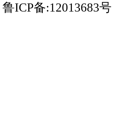
鲁ICP备:12013683号