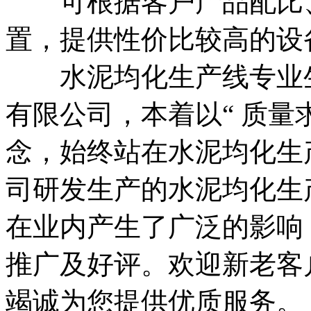
可根据客户产品配比
置，提供性价比较高的设
水泥均化生产线专业生
有限公司，本着以“ 质量
念，始终站在水泥均化生
司研发生产的水泥均化生
在业内产生了广泛的影响
推广及好评。欢迎新老客
竭诚为您提供优质服务。