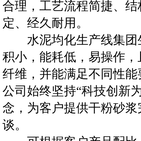
合理，工艺流程简捷、结
定、经久耐用。
水泥均化生产线集团生
积小，能耗低，易操作，
纤维，并能满足不同性能
公司始终坚持“科技创新为
念，为客户提供干粉砂浆
谈。