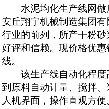
水泥均化生产线网做质
安丘翔宇机械制造集团有
行业的前列，所产干粉砂
好评和信赖。现价格优惠
线。
该生产线自动化程度
到原料自动计量、搅拌、
人机界面，操作直观方便