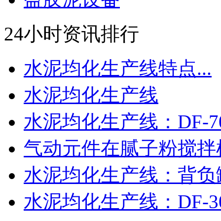
24小时资讯排行
水泥均化生产线特点...
水泥均化生产线
水泥均化生产线：DF-70
气动元件在腻子粉搅拌机.
水泥均化生产线：背负罐.
水泥均化生产线：DF-30