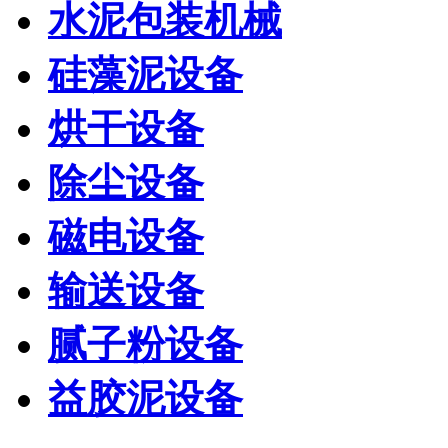
水泥包装机械
硅藻泥设备
烘干设备
除尘设备
磁电设备
输送设备
腻子粉设备
益胶泥设备