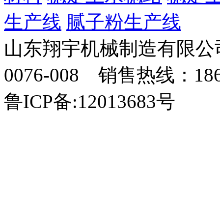
生产线
腻子粉生产线
山东翔宇机械制造有限公司
0076-008 销售热线：18
鲁ICP备:12013683号